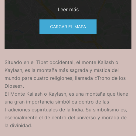
Leer más
CARGAR EL MAPA
Situado en el Tibet occidental, el
monte
Kailash o
Kaylash, es la montaña más sagrada y mística del
mundo para cuatro religiones, llamada «Trono de los
Dioses».
El
Monte
Kailash o Kaylash, es una montaña que tiene
una gran importancia simbólica dentro de las
tradiciones espirituales de la India. Su simbolismo es,
esencialmente el de centro del universo y morada de
la divinidad.